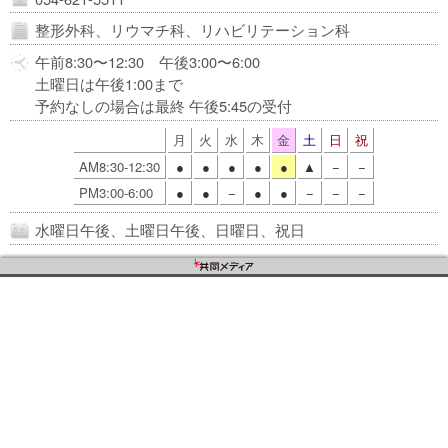
整形外科、リウマチ科、リハビリテーション科
午前8:30〜12:30 午後3:00〜6:00
土曜日は午後1:00まで
予約なしの場合は最終 午後5:45の受付
月
火
水
木
金
土
日
祝
AM8:30-12:30
●
●
●
●
●
▲
−
−
PM3:00-6:00
●
●
−
●
●
−
−
−
水曜日午後、土曜日午後、日曜日、祝日