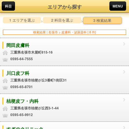
エリアから探す
科目
MENU
1 エリアを選ぶ
2 科目を選ぶ
3 検索結果
>
>
検索結果 | 名張市 > 皮膚科・泌尿器科 [ 8 件]
岡田皮膚科
三重県名張市木屋町815-16
0595-64-7555
川口皮フ科
三重県名張市桔梗が丘3番町1街区31
0595-65-8701
桔梗皮フ・内科
三重県名張市桔梗が丘西3-1-44
0595-65-9912
すぎのクリニック