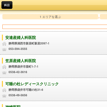
科目
1 エリアを選ぶ
>
安達産婦人科医院
静岡県湖西市新居町新居2097-1
053-594-3555
笠原産婦人科医院
静岡県袋井市葵町1-7-1
0538-42-3616
可睡の杜レディースクリニック
静岡県袋井市可睡の杜31-6
0538-49-5656
神崎医院