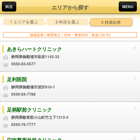
エリアから探す
科目
MENU
1 エリアを選ぶ
2 科目を選ぶ
3 検索結果
>
>
検索結果 | 東部地方 > 外科・整形外科・形成 [ 69 件]
あきらハートクリニック
静岡県御殿場市萩原1142-33
0550-83-5577
足利医院
静岡県御殿場市深沢910-1
0550-83-7788
足柄駅前クリニック
静岡県駿東郡小山町竹之下1312-3
0550-76-7777
穴吹整形外科クリニック