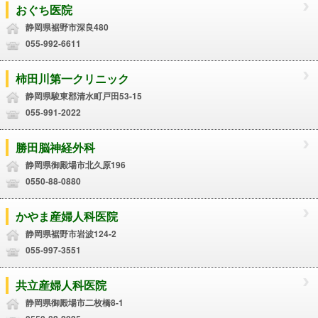
おぐち医院
静岡県裾野市深良480
055-992-6611
柿田川第一クリニック
静岡県駿東郡清水町戸田53-15
055-991-2022
勝田脳神経外科
静岡県御殿場市北久原196
0550-88-0880
かやま産婦人科医院
静岡県裾野市岩波124-2
055-997-3551
共立産婦人科医院
静岡県御殿場市二枚橋8-1