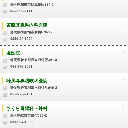
静岡県裾野市伊豆島田834-2
055-992-7111
斉藤耳鼻科内科医院
静岡県御殿場市新橋670-15
0550-84-1234
境医院
静岡県駿東郡長泉町竹原397-4
055-975-8021
崎川耳鼻咽喉科医院
静岡県駿東郡清水町伏見649-3
055-975-9131
さくら胃腸科・外科
静岡県裾野市御宿328-2
055-994-1008