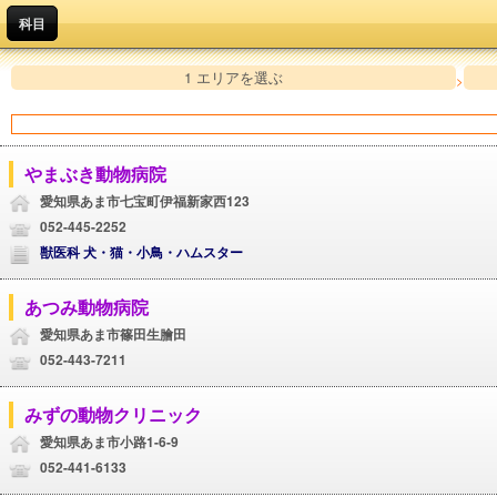
科目
1 エリアを選ぶ
>
やまぶき動物病院
愛知県あま市七宝町伊福新家西123
052-445-2252
獣医科 犬・猫・小鳥・ハムスター
あつみ動物病院
愛知県あま市篠田生膾田
052-443-7211
みずの動物クリニック
愛知県あま市小路1-6-9
052-441-6133