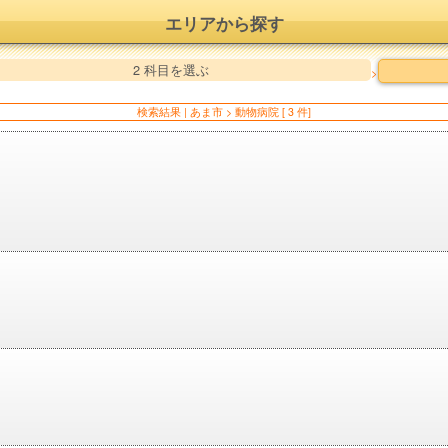
エリアから探す
2 科目を選ぶ
>
検索結果 | あま市 > 動物病院 [ 3 件]