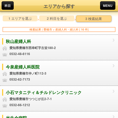
エリアから探す
科目
MENU
1 エリアを選ぶ
2 科目を選ぶ
3 検索結果
>
>
検索結果 | 豊橋市 > 産婦人科・婦人科 [ 16 件]
秋山産婦人科
愛知県豊橋市西幸町字古並180-2
0532-48-6116
今泉産婦人科医院
愛知県豊橋市仲ノ町112-3
0532-62-7173
小石マタニティ＆チルドレンクリニック
愛知県豊橋市つつじが丘2-7-1
0532-66-1212
光生会病院