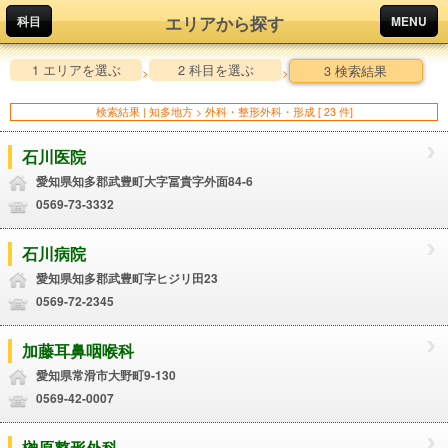
エリアから探す
科目
MENU
1 エリアを選ぶ
2 科目を選ぶ
3 検索結果
>
>
検索結果 | 知多地方 > 外科・整形外科・形成 [ 23 件]
石川医院
愛知県知多郡武豊町大字冨貴字外面84-6
0569-73-3332
石川病院
愛知県知多郡武豊町字ヒジリ田23
0569-72-2345
加藤耳鼻咽喉科
愛知県常滑市大野町9-130
0569-42-0007
榊原整形外科