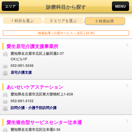
診療科目から探す
エリア
MENU
1 科目を選ぶ
2 エリアを選ぶ
3 検索結果
>
>
検索結果 | 介護サービス > 北区 [ 22 件]
愛生居宅介護支援事業所
愛知県名古屋市北区上飯田通2-37
CKビル1F
052-991-3546
居宅介護支援
あいせいケアステーション
愛知県名古屋市北区東大曽根町上1-828
052-991-3152
訪問介護・介護予防訪問介護
愛生複合型サービスセンター辻本通
愛知県名古屋市北区辻本通2-38