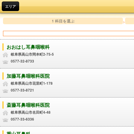
エリア
1 科目を選ぶ
>
おおはし耳鼻咽喉科
岐阜県高山市岡本町2-75-5
0577-32-8733
加藤耳鼻咽喉科医院
岐阜県高山市花里町1-178
0577-33-8721
斎藤耳鼻咽喉科医院
岐阜県高山市名田町4-48
0577-33-6336
重山耳鼻科