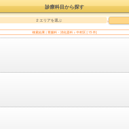
診療科目から探す
2 エリアを選ぶ
>
検索結果 | 胃腸科・消化器科 > 中村区 [ 15 件]