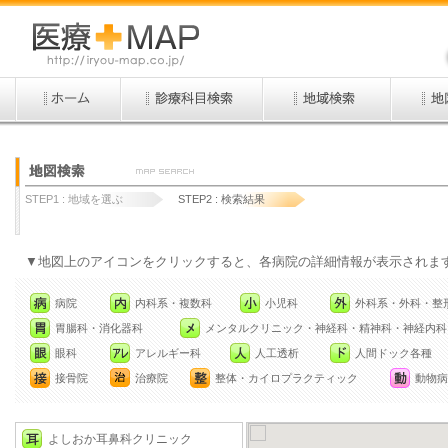
STEP1 :
地域を選ぶ
STEP2 :
検索結果
▼地図上のアイコンをクリックすると、各病院の詳細情報が表示されま
病院
内科系・複数科
小児科
外科系・外科・整
胃腸科・消化器科
メンタルクリニック・神経科・精神科・神経内科
眼科
アレルギー科
人工透析
人間ドック各種
接骨院
治療院
整体・カイロプラクティック
動物病
よしおか耳鼻科クリニック