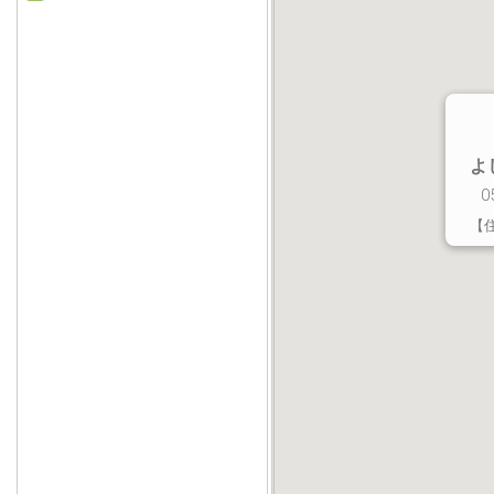
よ
0
【